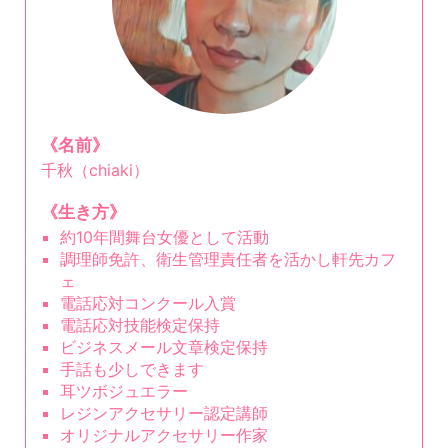
《名前》
千秋（chiaki）
《生き方》
約10年間舞台女優として活動
調理師免許、衛生管理責任者を活かし軒先カフ
ェ
電話応対コンクール入賞
電話応対技能検定保持
ビジネスメール文章検定保持
手話も少しできます
耳ツボジュエラー
レジンアクセサリー認定講師
オリジナルアクセサリー作家