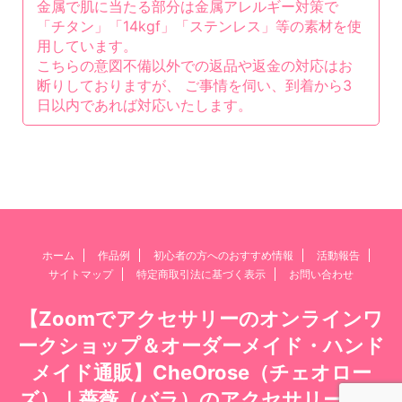
金属で肌に当たる部分は金属アレルギー対策で
「チタン」「14kgf」「ステンレス」等の素材を使
用しています。
こちらの意図不備以外での返品や返金の対応はお
断りしておりますが、 ご事情を伺い、到着から3
日以内であれば対応いたします。
ホーム
作品例
初心者の方へのおすすめ情報
活動報告
サイトマップ
特定商取引法に基づく表示
お問い合わせ
【Zoomでアクセサリーのオンラインワ
ークショップ＆オーダーメイド・ハンド
メイド通販】CheOrose（チェオロー
ズ）｜薔薇（バラ）のアクセサリー・パ