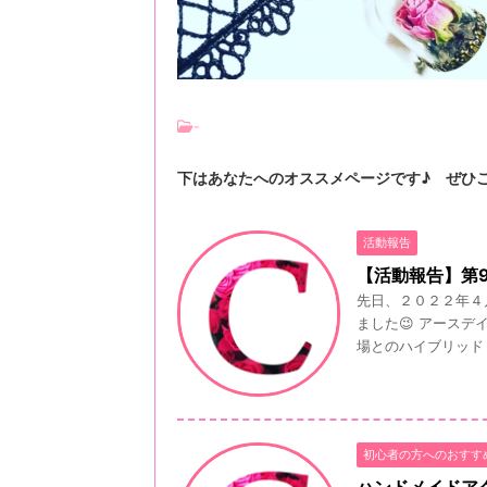
-
下はあなたへのオススメページです♪ ぜひ
活動報告
【活動報告】第9回
先日、２０２２年４
ました😉 アース
場とのハイブリッド .
初心者の方へのおすす
ハンドメイドア