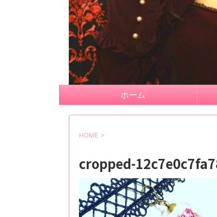
ホーム
HOME
>
cropped-12c7e0c7fa7