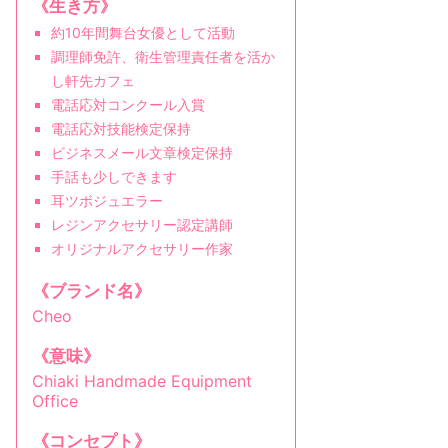
《生き方》
約10年間舞台女優として活動
調理師免許、衛生管理責任者を活か
し軒先カフェ
電話応対コンクール入賞
電話応対技能検定保持
ビジネスメール文章検定保持
手話も少しできます
耳ツボジュエラー
レジンアクセサリー認定講師
オリジナルアクセサリー作家
《ブランド名》
Cheo
《意味》
Chiaki Handmade Equipment
Office
《コンセプト》