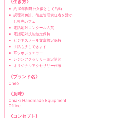
《生き方》
約10年間舞台女優として活動
調理師免許、衛生管理責任者を活か
し軒先カフェ
電話応対コンクール入賞
電話応対技能検定保持
ビジネスメール文章検定保持
手話も少しできます
耳ツボジュエラー
レジンアクセサリー認定講師
オリジナルアクセサリー作家
《ブランド名》
Cheo
《意味》
Chiaki Handmade Equipment
Office
《コンセプト》