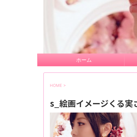
ホーム
HOME
>
s_絵画イメージくる実さ